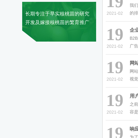
19
我
的排
2021-02
长期专注于早实核桃苗的研究
开发及嫁接核桃苗的繁育推广
19
企
B2
广告
2021-02
19
网
网
视觉
2021-02
19
用
之
容是
2021-02
19
响应
为