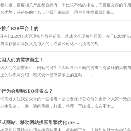
们都知道，百度相关产品都会拥有一个比较不错的排名，而百度文库的作
名优势，获得好的排名，但我们都知道，用户直接搜索我们提...
业推广B2B平台上的
B具有比B2C模式更现实的盈利前景，造成这个现象的原因，在于B2C
与库存物流等投入是惊人的，许多公司达不到所需的规...
站因人们的需求而生！
站因人们的需求而生，网站的诞生又因应各种不同的需求而有多样的风貌
上的认识与介绍，程式设计提供需求上的互动......，...
户行为会影响SEO排名么？
前询问过关注我公众号的一些读者：是否要保持公众号的更新？大家一致的
老生常谈，一遍一遍的重组，打乱，整理，再编辑，实在不太...
式网站、移动网站搜索引擎优化 (SE...
了确保您的网站会出现在搜索结果中，请参阅下文，了解如何针对多种设备