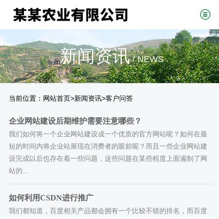
新闻资讯
/ NEWS
当前位置：
>
>
网站首页
新闻资讯
客户问答
企业网站建设后期维护需要注意哪些？
我们如何将一个企业网站建设成一个优质的官方网站呢？如何在最
短的时间内将企业站展现在消费者的眼前呢？而且一些企业网站建
设完成以后也存在着一些问题，这些问题在某些程度上面遏制了网
站的...
如何利用CSDN进行推广
我们都知道，百度相关产品都会拥有一个比较不错的排名，而百度