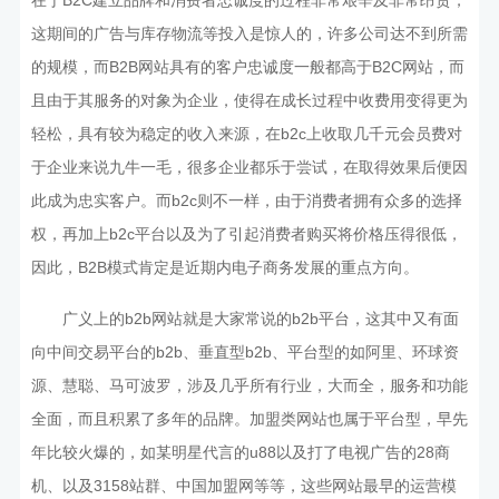
在于B2C建立品牌和消费者忠诚度的过程非常艰辛及非常昂贵，
这期间的广告与库存物流等投入是惊人的，许多公司达不到所需
的规模，而B2B网站具有的客户忠诚度一般都高于B2C网站，而
且由于其服务的对象为企业，使得在成长过程中收费用变得更为
轻松，具有较为稳定的收入来源，在b2c上收取几千元会员费对
于企业来说九牛一毛，很多企业都乐于尝试，在取得效果后便因
此成为忠实客户。而b2c则不一样，由于消费者拥有众多的选择
权，再加上b2c平台以及为了引起消费者购买将价格压得很低，
因此，B2B模式肯定是近期内电子商务发展的重点方向。
广义上的b2b网站就是大家常说的b2b平台，这其中又有面
向中间交易平台的b2b、垂直型b2b、平台型的如阿里、环球资
源、慧聪、马可波罗，涉及几乎所有行业，大而全，服务和功能
全面，而且积累了多年的品牌。加盟类网站也属于平台型，早先
年比较火爆的，如某明星代言的u88以及打了电视广告的28商
机、以及3158站群、中国加盟网等等，这些网站最早的运营模