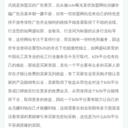
式就是加盟店的广告黄页，自从被cctv曝光某些加盟网站涉嫌诈
骗广告后基本都一蹶不振，但有一些加盟网站也有自己的特色坚
持不放夸张性广告并走独特的路线平稳发展取得了不错的业绩。
行业型的如网盛站群、金银岛、行业词为标题的众多行业站等
等，这些网站专注于某些行业，而且独有一些特色和服务，因这
些专业使得在重型b2b的夹击下也能傲然独立，如网盛站群里的
中国化工其专业的化工行业服务至今无可取代。b2b平台也有自
己的难处，那就是买家资源，首先一个平台要有众多的买家人群
存在才能让收费的卖家见到效益，有了买家在这里采购才能让卖
家的产品能销售出去，卖家取得了收益从而也会对这个b2b平台
形成口碑效应衍生更多的收费会员，从而使得这个b2b平台能维
持下去，取得更多的效益，因此一个b2b平台要有能力让自己的
会员赚到钱自己才能赚到钱，这就需要在创业初期有多方面渠道
活着资源积累能够引来买家先驻站采购，这也是为什么b2b平台
不容易搭建的原因。